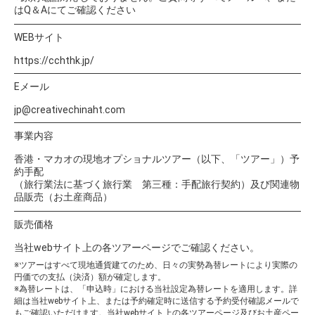
はQ＆Aにてご確認ください
WEBサイト
https://cchthk.jp/
Eメール
jp@creativechinaht.com
事業内容
香港・マカオの現地オプショナルツアー（以下、「ツアー」）予
約手配
（旅行業法に基づく旅行業 第三種：手配旅行契約）及び関連物
品販売（お土産商品）
販売価格
当社webサイト上の各ツアーページでご確認ください。
※ツアーはすべて現地通貨建てのため、日々の実勢為替レートにより実際の
円価での支払（決済）額が確定します。
※為替レートは、「申込時」における当社設定為替レートを適用します。詳
細は当社webサイト上、または予約確定時に送信する予約受付確認メールで
もご確認いただけます。当社webサイト上の各ツアーページ及びお土産ペー